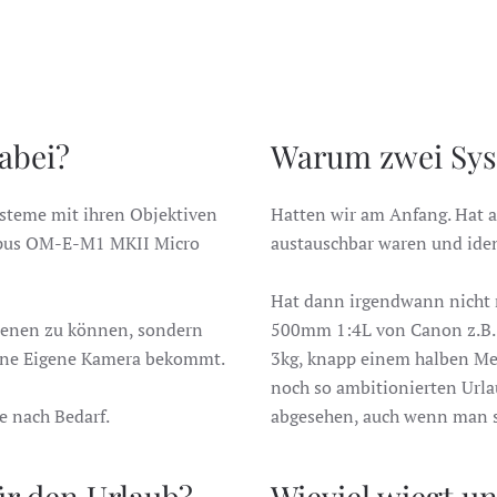
abei?
Warum zwei Syst
steme mit ihren Objektiven
Hatten wir am Anfang. Hat a
mpus OM-E-M1 MKII Micro
austauschbar waren und iden
Hat dann irgendwann nicht 
dienen zu können, sondern
500mm 1:4L von Canon z.B. is
ine Eigene Kamera bekommt.
3kg, knapp einem halben Met
noch so ambitionierten Urla
e nach Bedarf.
abgesehen, auch wenn man sic
ür den Urlaub?
Wieviel wiegt u